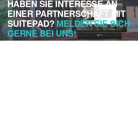
HABEN SIE INTERESSE AN
EINER PARTNERSCHAFT MIT
SUITEPAD?
MELDEN SIE SICH
GERNE BEI UNS!
Erzählen Sie uns von Ihrem Verband oder Ihrem
Industrie-Netzwerk. Wir melden uns mit den
nächsten Schritten und besprechen, wie eine
Partnerschaft mit SuitePad Ihren Mitgliedern
Vorteile bringen kann.
Kontakt aufnehmen
Füllen Sie das Formular aus, wir melden uns in Kürze bei
Ihnen.