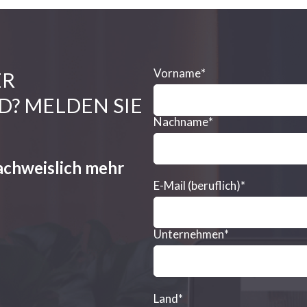
Vorname
*
ER
D? MELDEN SIE
Nachname
*
achweislich mehr
E-Mail (beruflich)
*
Unternehmen
*
Land
*