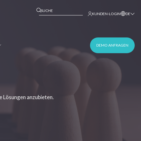
This is a search field with an auto-suggest 
KUNDEN-LOGIN
DE
DEMO ANFRAGEN
e Lösungen anzubieten.