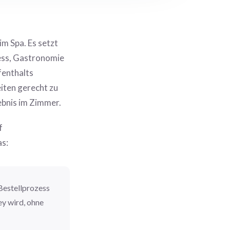
im Spa. Es setzt
ness, Gastronomie
fenthalts
ten gerecht zu
ebnis im Zimmer.
f
s:
 Bestellprozess
ey wird, ohne