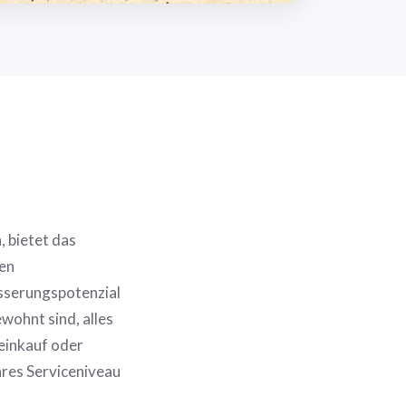
 bietet das
hen
sserungspotenzial
wohnt sind, alles
leinkauf oder
ares Serviceniveau