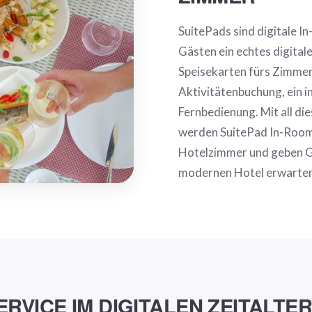
SuitePads sind digitale I
Gästen ein echtes digitale
Speisekarten fürs Zimmer 
Aktivitätenbuchung, ein i
Fernbedienung. Mit all di
werden SuitePad In-Room-
Hotelzimmer und geben Gäs
modernen Hotel erwarten
RVICE IM DIGITALEN ZEITALTE