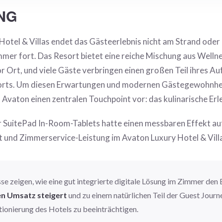
UNG
otel & Villas endet das Gästeerlebnis nicht am Strand oder 
immer fort. Das Resort bietet eine reiche Mischung aus Well
r Ort, und viele Gäste verbringen einen großen Teil ihres Au
sorts. Um diesen Erwartungen und modernen Gästegewohnhei
 Avaton einen zentralen Touchpoint vor: das kulinarische Erl
r SuitePad In-Room-Tablets hatte einen messbaren Effekt au
nd Zimmerservice-Leistung im Avaton Luxury Hotel & Villa
se zeigen, wie eine gut integrierte digitale Lösung im Zimmer den
n Umsatz steigert
und zu einem natürlichen Teil der Guest Journ
tionierung des Hotels zu beeinträchtigen.