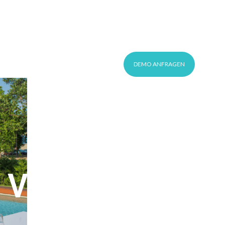
This is a search field with an auto-suggest feature 
KUNDEN-LOGIN
DE
DEMO ANFRAGEN
Villas: