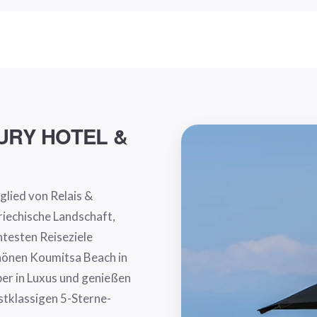
URY HOTEL &
glied von Relais &
griechische Landschaft,
ntesten Reiseziele
hönen Koumitsa Beach in
ber in Luxus und genießen
stklassigen 5-Sterne-