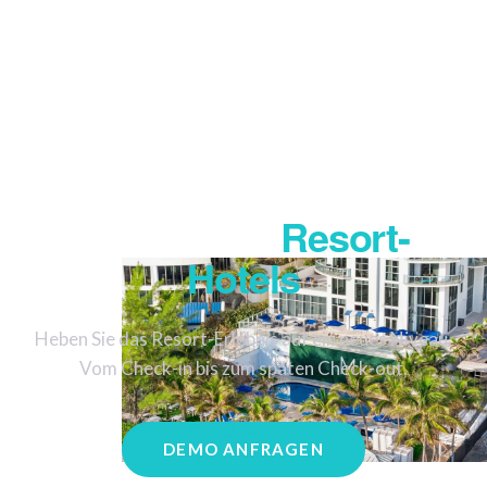
SuitePad In-Room-
Tablets Für
Resort-
Hotels
Heben Sie das Resort-Erlebnis auf ein neues Niveau.
Vom Check-in bis zum späten Check-out.
DEMO ANFRAGEN