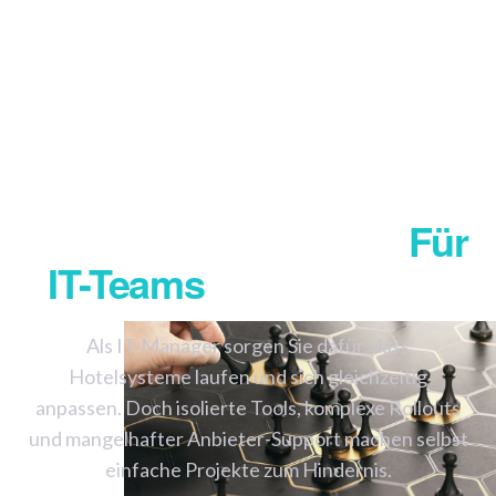
Hotel
Systemintegrationen
Für
IT-Teams
Vereinfachen
Als IT-Manager sorgen Sie dafür, dass
Hotelsysteme laufen und sich gleichzeitig
anpassen. Doch isolierte Tools, komplexe Rollouts
und mangelhafter Anbieter-Support machen selbst
einfache Projekte zum Hindernis.