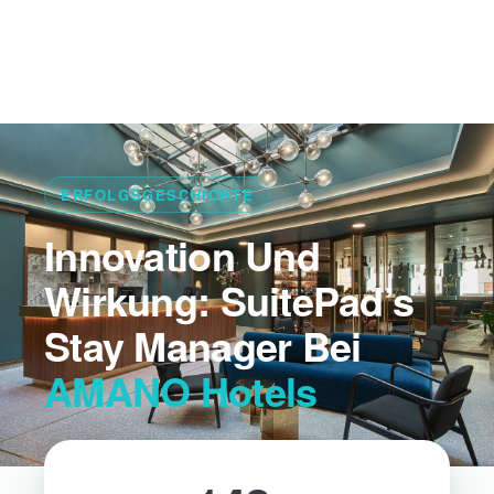
ERFOLGSGESCHICHTE
Innovation Und
Wirkung: SuitePad’s
Stay Manager Bei
AMANO Hotels