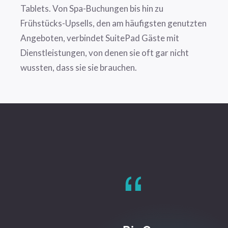
Tablets. Von Spa-Buchungen bis hin zu
Frühstücks-Upsells, den am häufigsten genutzten
Angeboten, verbindet SuitePad Gäste mit
Dienstleistungen, von denen sie oft gar nicht
wussten, dass sie sie brauchen.
“