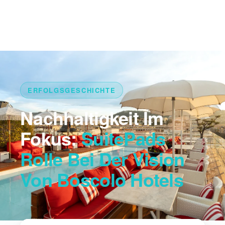
ERFOLGSGESCHICHTE
Nachhaltigkeit Im
Fokus:
SuitePads
Rolle Bei Der Vision
Von Boscolo Hotels