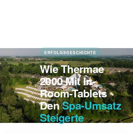
ERFOLGSGESCHICHTE
Wie Thermae
Home
2000 Mit In-
Kunden
Room-Tablets
Thermae
2000
Den
Spa-Umsatz
Steigerte