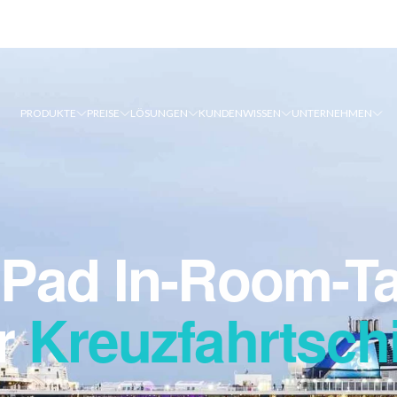
PRODUKTE
PREISE
LÖSUNGEN
KUNDEN
WISSEN
UNTERNEHMEN
ePad In-Room-Ta
r
Kreuzfahrtschi