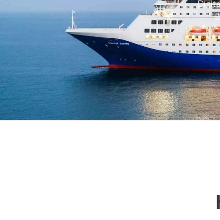
Digit
B