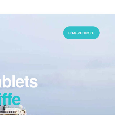
This is a search field with an auto-suggest feature 
KUNDEN-LOGIN
DE
DEMO ANFRAGEN
blets
ffe