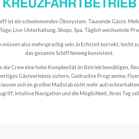
KREUZFAHRTBETRIEB
hiff ist ein schwimmendes Ökosystem. Tausende Gäste. Meh
lüge. Live-Unterhaltung. Shops. Spa. Täglich wechselnde P
 müssen also mehrsprachig sein, in Echtzeit korrekt, leicht z
das gesamte Schiff hinweg konsistent.
s die Crew eine hohe Komplexität im Betrieb bewältigen, R
wertiges Gästeerlebnis sichern. Gedruckte Programme, Flyer
 lassen sich im großen Maßstab nicht mehr aufrechterhalte
griff, intuitive Navigation und die Möglichkeit, ihren Tag sel