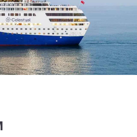
ie den
e.
M