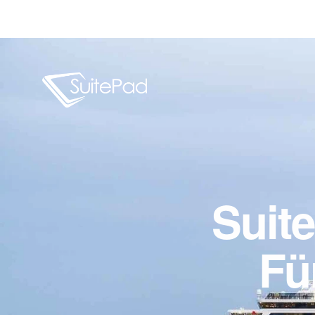
Suit
Fü