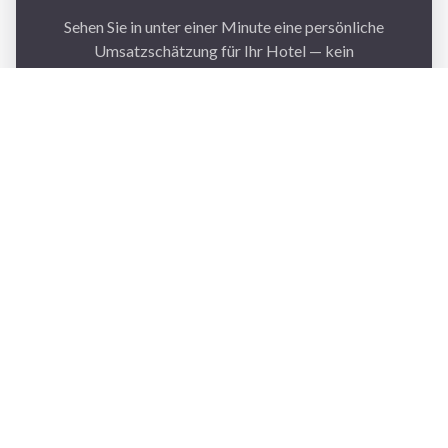
Sehen Sie in unter einer Minute eine persönliche
Umsatzschätzung für Ihr Hotel — kein
Verkaufsgespräch, keine Verpflichtung.
BERECHNEN SIE IHREN UMSATZ
→
MIT SUITEPAD
VEREINBAREN SIE
IHRE
INDIVIDUELLE PRODUKTDEMO