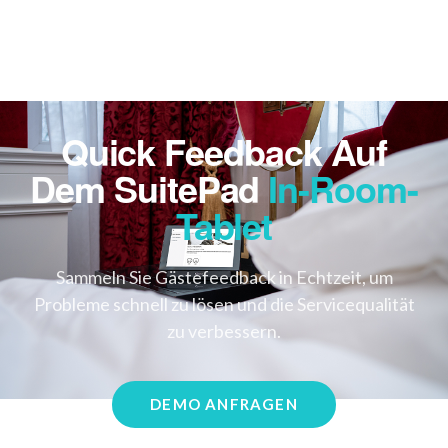
Quick Feedback Auf
Dem SuitePad
In-Room-
Tablet
Sammeln Sie Gästefeedback in Echtzeit, um
Probleme schnell zu lösen und die Servicequalität
zu verbessern.
DEMO ANFRAGEN