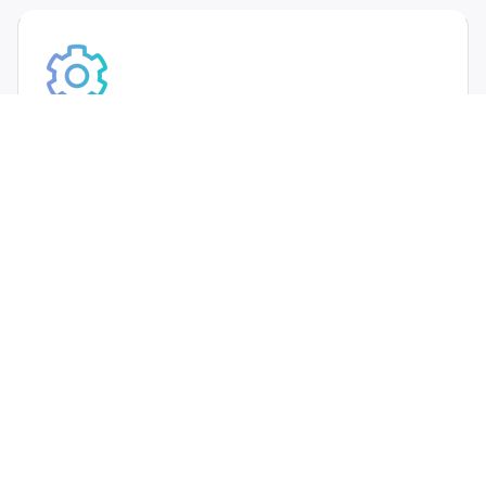
Langfristige Erlebnisse verbessern
Die Funktion unterstützt Hotels dabei, Muster im
Gästefeedback zu erkennen und den Service
kontinuierlich zu optimieren. Mit über 1.000
Gästerückmeldungen pro Jahr lassen sich häufige
Anliegen und Präferenzen analysieren, gezielte
Anpassungen vornehmen und so die
Gästezufriedenheit sowie die Bewertungen nachhaltig
verbessern.