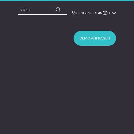
This is a search field with an auto-suggest feature 
KUNDEN-LOGIN
DE
DEMO ANFRAGEN