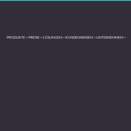
PRODUKTE
PREISE
LÖSUNGEN
KUNDEN
WISSEN
UNTERNEHMEN