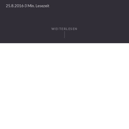
25.8.2016
3 Min. Lesezeit
WEITERLESEN
GESCHRIEBEN VON
Robert Helfrich
SuitePad
IN DIESEM ARTIKEL
SuitePads „Device Warning“ bietet einen Überblick über veraltete
Gästemappen