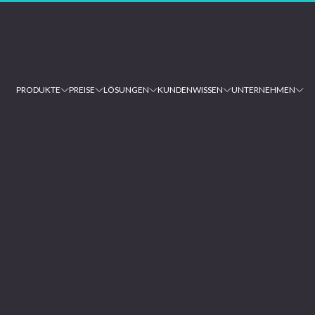
PRODUKTE
PREISE
LÖSUNGEN
KUNDEN
WISSEN
UNTERNEHMEN