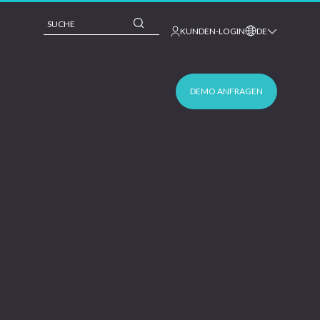
This is a search field with an auto-suggest feature 
KUNDEN-LOGIN
DE
DEMO ANFRAGEN