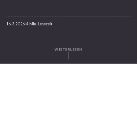
16.3.2026
4 Min. Lesezeit
WEITERLESEN
GESCHRIEBEN VON
Dilara Develi
SuitePad
IN DIESEM ARTIKEL
Warum During-Stay-KI entscheidend ist