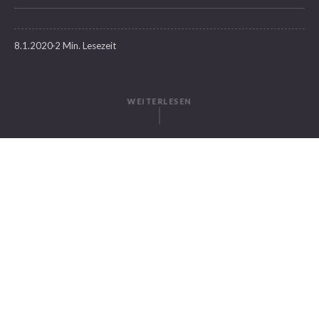
8.1.2020
2 Min. Lesezeit
WEITERLESEN
GESCHRIEBEN VON
Elisa Schweigkofler
SuitePad
IN DIESEM ARTIKEL
SuitePad – #1 Best Guest Room Tablet 2020