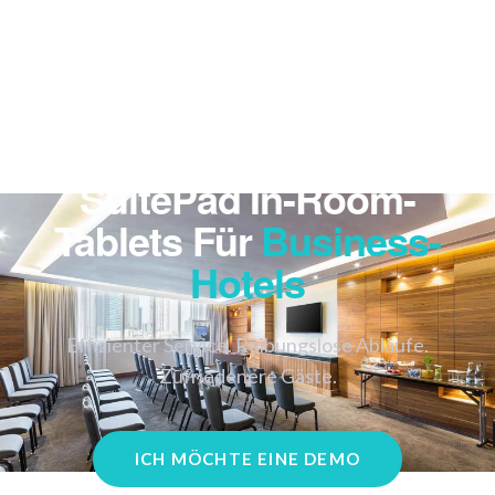
SuitePad In-Room-
Tablets Für
Business-
Hotels
Effizienter Service. Reibungslose Abläufe.
Zufriedenere Gäste.
ICH MÖCHTE EINE DEMO