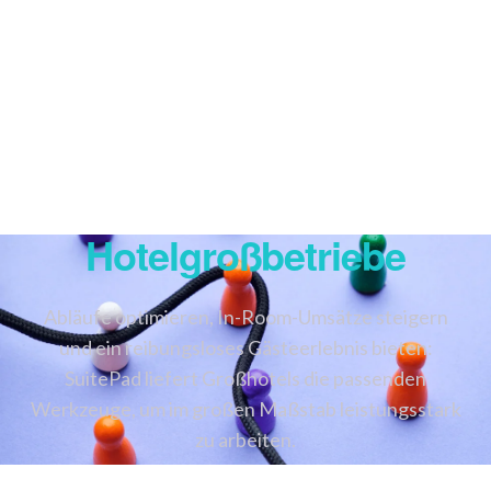
SuitePad In-Room-
Tablets Für
Hotelgroßbetriebe
Abläufe optimieren, In-Room-Umsätze steigern
und ein reibungsloses Gästeerlebnis bieten:
SuitePad liefert Großhotels die passenden
Werkzeuge, um im großen Maßstab leistungsstark
zu arbeiten.