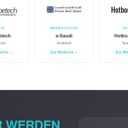
CH
NAHER OSTEN
LA
etech
e-Saudi
Hotbo
sch
Arabisch
Spa
site →
Zur Website →
Zur W
R WERDEN