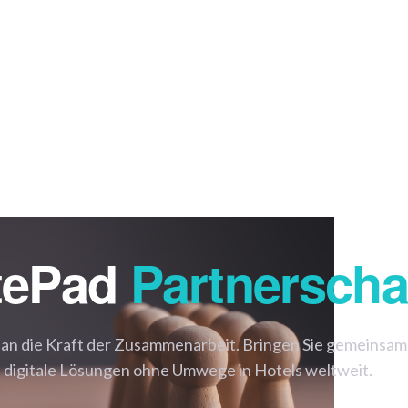
PRODUKTE
PREISE
LÖSUNGEN
KUNDEN
WISSEN
UNTERNEHMEN
tePad
Partnerscha
 an die Kraft der Zusammenarbeit. Bringen Sie gemeinsam
d digitale Lösungen ohne Umwege in Hotels weltweit.