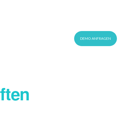
This is a search field with an auto-suggest feature 
KUNDEN-LOGIN
DE
DEMO ANFRAGEN
ften