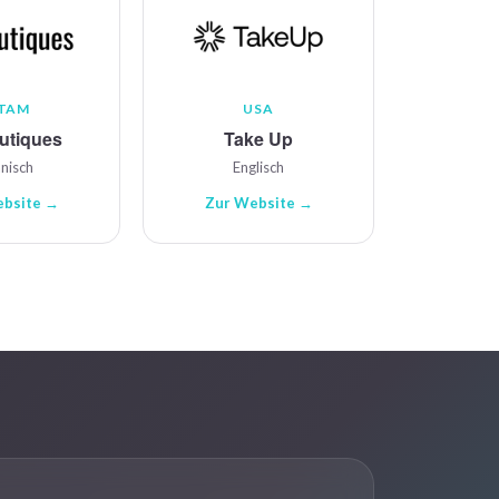
TAM
USA
utiques
Take Up
nisch
Englisch
ebsite →
Zur Website →