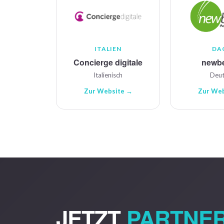
ITALIEN
DA
Concierge digitale
newb
Italienisch
Deut
Zur Website →
Zur Web
JETZT
PARTNE