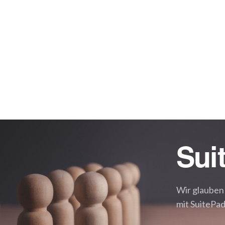
Sui
Wir glauben
mit SuitePa