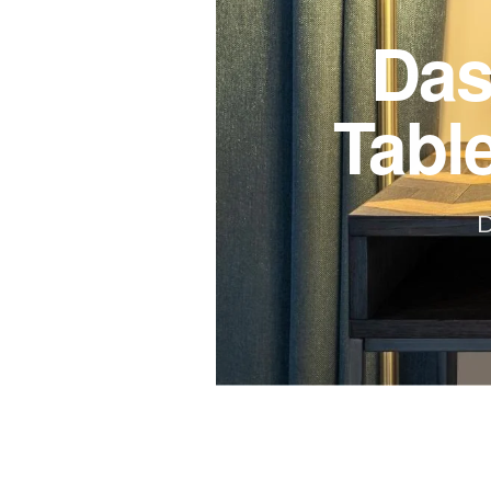
Das
Tabl
D