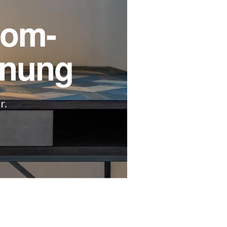
oom-
enung
r.