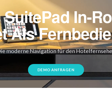
 SuitePad In-R
et
Als Fernbedi
ie moderne Navigation für den Hotelfernsehe
DEMO ANFRAGEN