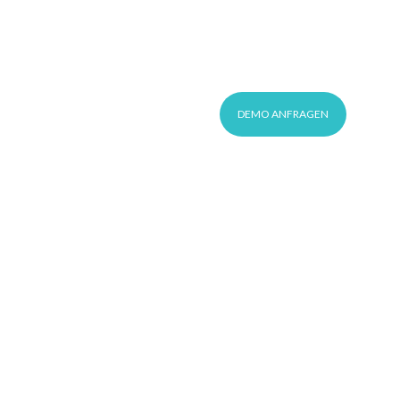
This is a search field with an auto-suggest feature 
KUNDEN-LOGIN
DE
DEMO ANFRAGEN