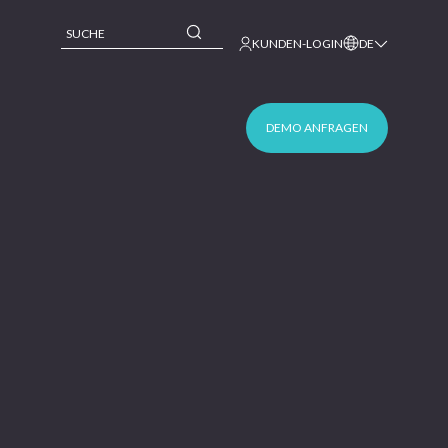
This is a search field with an auto-suggest feature 
KUNDEN-LOGIN
DE
DEMO ANFRAGEN