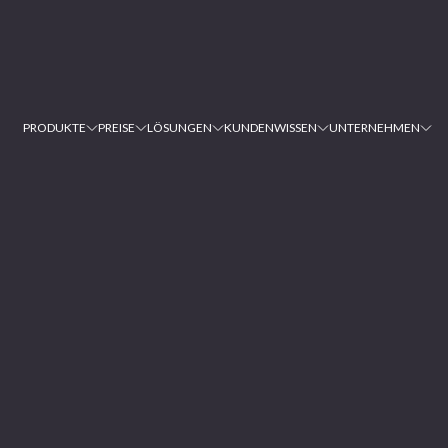
PRODUKTE
PREISE
LÖSUNGEN
KUNDEN
WISSEN
UNTERNEHMEN