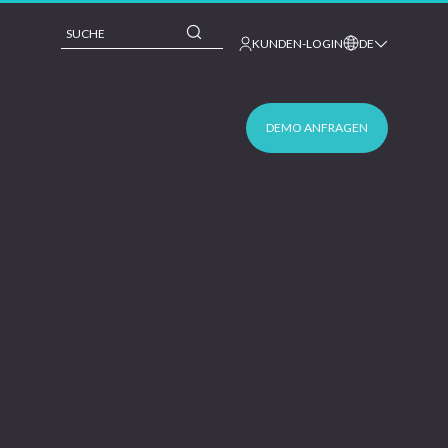
This is a search field with an auto-suggest feature 
KUNDEN-LOGIN
DE
DEMO ANFRAGEN