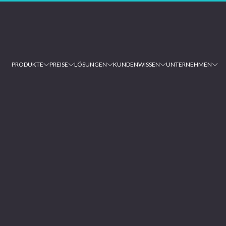
PRODUKTE
PREISE
LÖSUNGEN
KUNDEN
WISSEN
UNTERNEHMEN