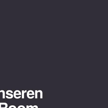
nseren
-Room