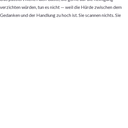
verzichten würden, tun es nicht — weil die Hürde zwischen dem
Gedanken und der Handlung zu hoch ist. Sie scannen nichts. Sie
navigieren keine mobile Website. Sie verlassen das Zimmer und
denken nicht mehr daran — und Sie bezahlen für eine Reinigung,
die nicht nötig gewesen wäre.
Das ist das Kernproblem mit der Art, wie die meisten Hotels
digitale Gästekommunikation angehen. Sie bringen das richtige
Angebot im falschen Format zum Gast und fragen sich dann,
warum die Nutzung so gering ist.
WARUM QR-CODES ÜBER SPEISEKARTEN
HINAUS NICHT FUNKTIONIEREN
QR-Codes lösen ein Problem gut: eine URL von einer physischen
Oberfläche zugänglich zu machen. Für eine Speisekarte, bei der