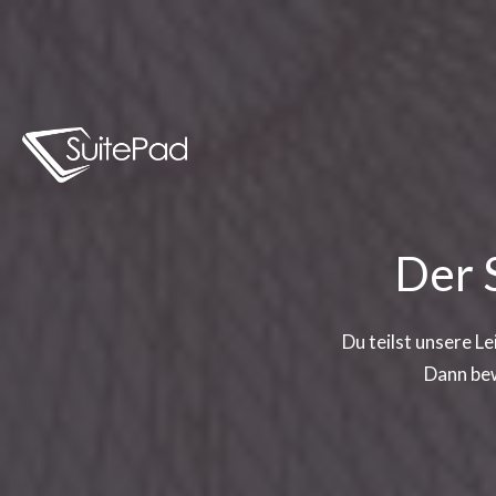
Der 
Du teilst unsere L
Dann bew