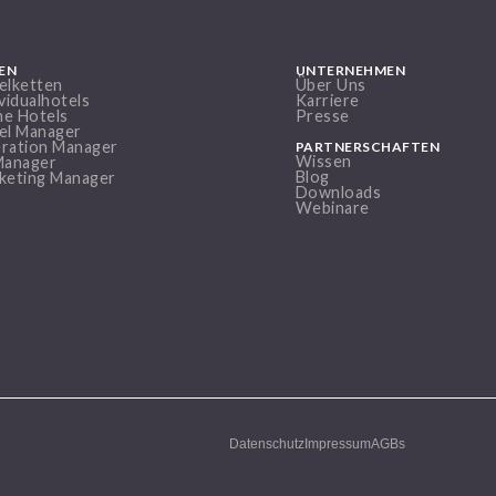
EN
UNTERNEHMEN
elketten
Über Uns
vidualhotels
Karriere
ine Hotels
Presse
el Manager
ration Manager
PARTNERSCHAFTEN
Wissen
Manager
Blog
keting Manager
Downloads
Webinare
Datenschutz
Impressum
AGBs