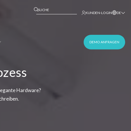
This is a search field with an auto-suggest 
KUNDEN-LOGIN
DE
DEMO ANFRAGEN
ozess
 elegante Hardware?
chreiben.