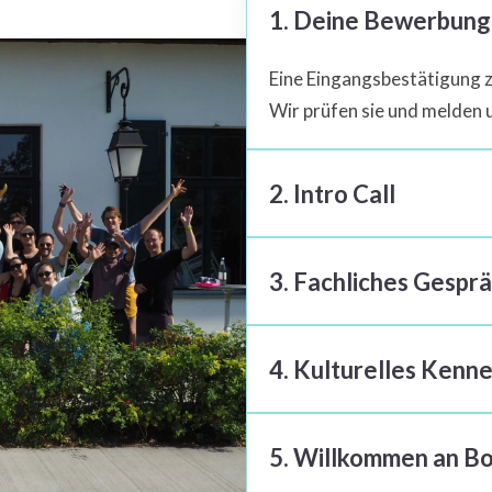
1. Deine Bewerbung
Eine Eingangsbestätigung z
Wir prüfen sie und melden u
2. Intro Call
Deine Bewerbung hat uns ne
3. Fachliches Gespr
minütigen Tele­fonat kenne
Perspektiven bei SuitePad.
Anschließend laden wir Dic
4. Kulturelles Kenn
Manager kennen und wir spre
erwarten.
Als nächsten Schritt laden 
5. Willkommen an B
Dir unser Berliner Büro an
auch auf kultureller Eben